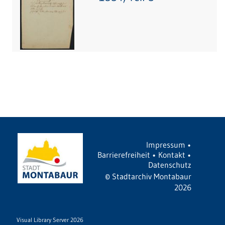
Impressum
•
Barrierefreiheit
•
Kontakt
•
Datenschutz
©
Stadtarchiv Montabaur
2026
Visual Library Server 2026