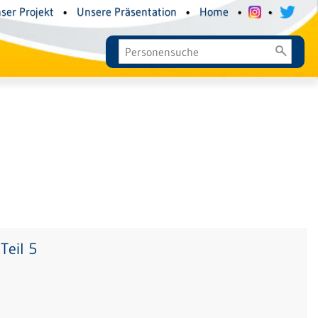
ser Projekt
•
Unsere Präsentation
•
Home
•
•
Teil 5