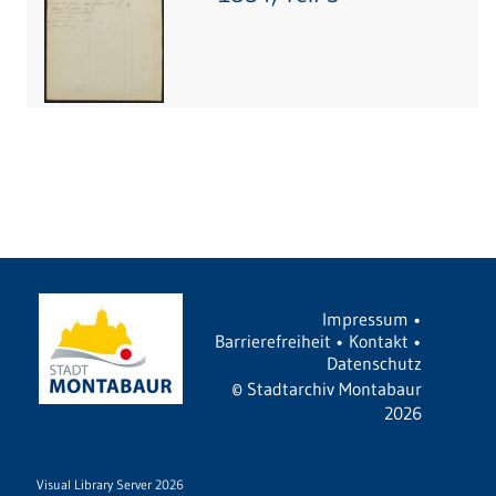
Impressum
•
Barrierefreiheit
•
Kontakt
•
Datenschutz
©
Stadtarchiv Montabaur
2026
Visual Library Server 2026