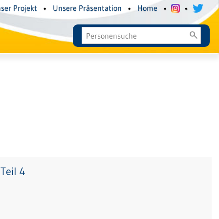
ser Projekt
•
Unsere Präsentation
•
Home
•
•
Teil 4