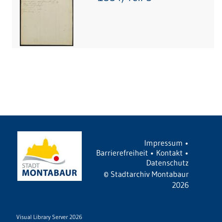
Impressum
•
Barrierefreiheit
•
Kontakt
•
Datenschutz
©
Stadtarchiv Montabaur
2026
Visual Library Server 2026