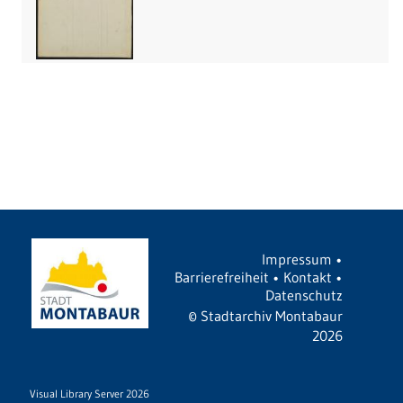
Impressum
•
Barrierefreiheit
•
Kontakt
•
Datenschutz
©
Stadtarchiv Montabaur
2026
Visual Library Server 2026