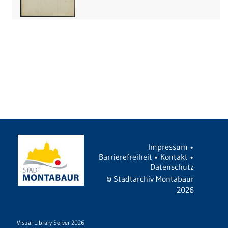
Impressum
•
Barrierefreiheit
•
Kontakt
•
Datenschutz
©
Stadtarchiv Montabaur
2026
Visual Library Server 2026