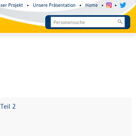
ser Projekt
•
Unsere Präsentation
•
Home
•
•
Teil 2