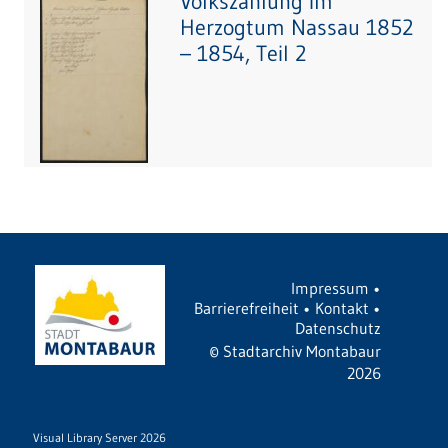
Volkszählung im
Herzogtum Nassau 1852
– 1854, Teil 2
Impressum
•
Barrierefreiheit
•
Kontakt
•
Datenschutz
©
Stadtarchiv Montabaur
2026
Visual Library Server 2026