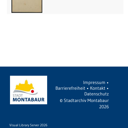
Impressum
•
Barrierefreiheit
•
Kontakt
•
Datenschutz
©
Stadtarchiv Montabaur
2026
Visual Library Server 2026