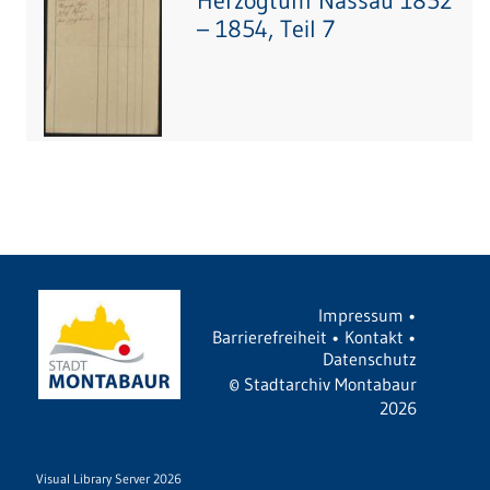
Herzogtum Nassau 1852
– 1854, Teil 7
Impressum
•
Barrierefreiheit
•
Kontakt
•
Datenschutz
©
Stadtarchiv Montabaur
2026
Visual Library Server 2026