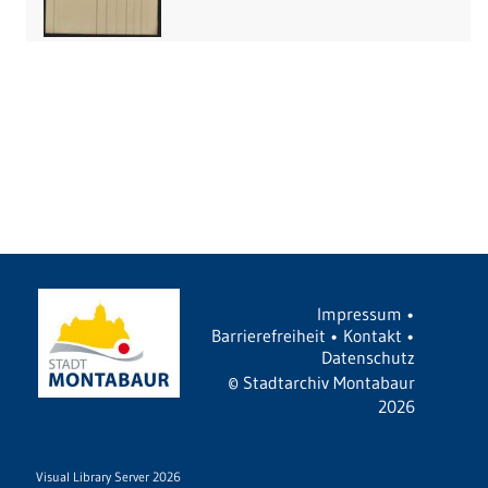
Impressum
•
Barrierefreiheit
•
Kontakt
•
Datenschutz
©
Stadtarchiv Montabaur
2026
Visual Library Server 2026