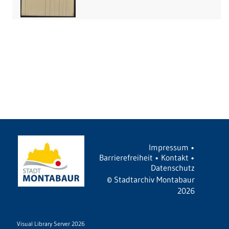
Impressum
•
Barrierefreiheit
•
Kontakt
•
Datenschutz
©
Stadtarchiv Montabaur
2026
Visual Library Server 2026