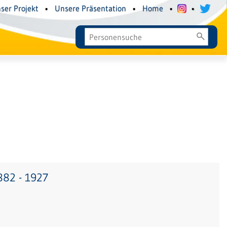
ser Projekt
•
Unsere Präsentation
•
Home
•
•
882 - 1927