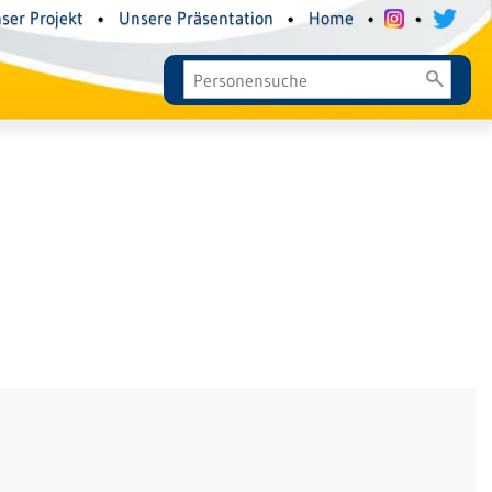
ser Projekt
•
Unsere Präsentation
•
Home
•
•