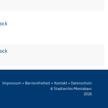
tock
tock
Impressum
•
Barrierefreiheit
•
Kontakt
•
Datenschutz
©
Stadtarchiv Montabaur
2026