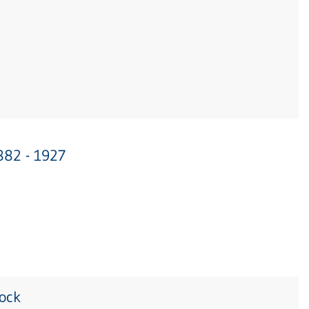
882 - 1927
tock