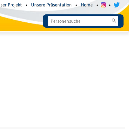
ser Projekt
•
Unsere Präsentation
•
Home
•
•