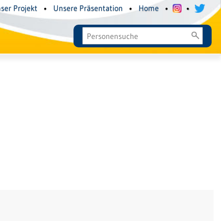
ser Projekt
•
Unsere Präsentation
•
Home
•
•