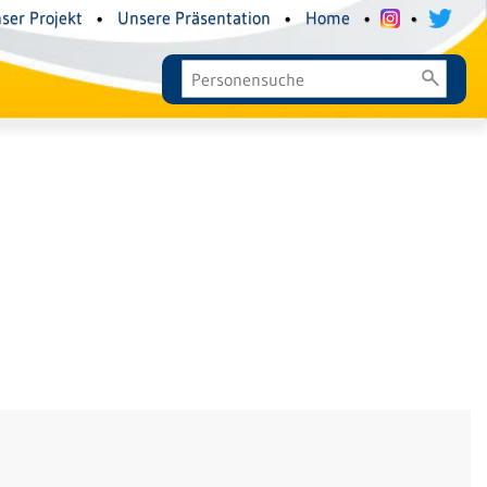
ser Projekt
•
Unsere Präsentation
•
Home
•
•