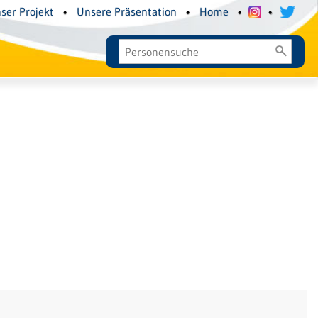
ser Projekt
•
Unsere Präsentation
•
Home
•
•