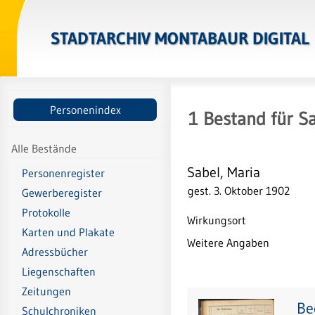
STADTARCHIV MONTABAUR DIGITAL
Personenindex
1
Bestand
für
Sa
Alle Bestände
Sabel, Maria
Personenregister
gest. 3. Oktober 1902
Gewerberegister
Protokolle
Wirkungsort
Karten und Plakate
Weitere Angaben
Adressbücher
Liegenschaften
Zeitungen
Be
Schulchroniken