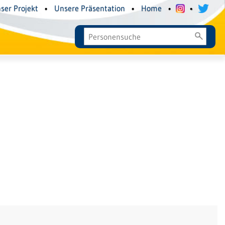
ser Projekt
•
Unsere Präsentation
•
Home
•
•