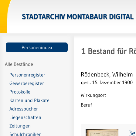
STADTARCHIV MONTABAUR DIGITAL
Personenindex
1
Bestand
für
R
Alle Bestände
Rödenbeck, Wilhelm
Personenregister
gest. 15. Dezember 1900
Gewerberegister
Protokolle
Wirkungsort
Karten und Plakate
Beruf
Adressbücher
Liegenschaften
Zeitungen
Be
Schulchroniken