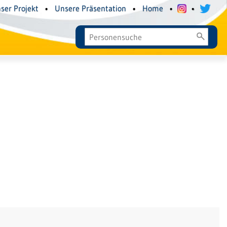
ser Projekt
•
Unsere Präsentation
•
Home
•
•