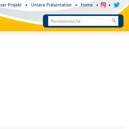
ser Projekt
•
Unsere Präsentation
•
Home
•
•