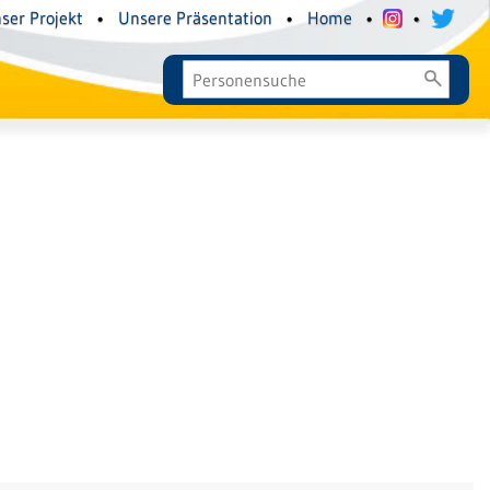
ser Projekt
•
Unsere Präsentation
•
Home
•
•