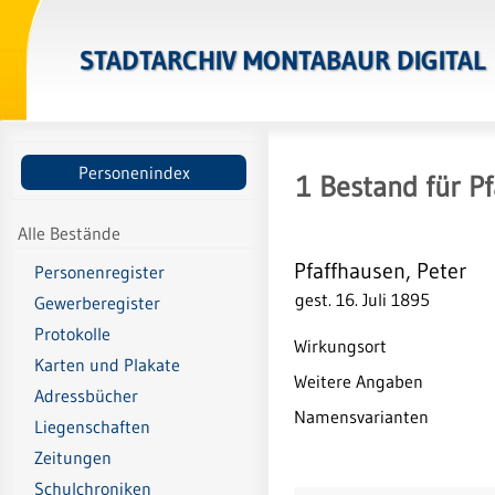
STADTARCHIV MONTABAUR DIGITAL
Personenindex
1
Bestand
für
Pf
Alle Bestände
Pfaffhausen, Peter
Personenregister
gest. 16. Juli 1895
Gewerberegister
Protokolle
Wirkungsort
Karten und Plakate
Weitere Angaben
Adressbücher
Namensvarianten
Liegenschaften
Zeitungen
Schulchroniken