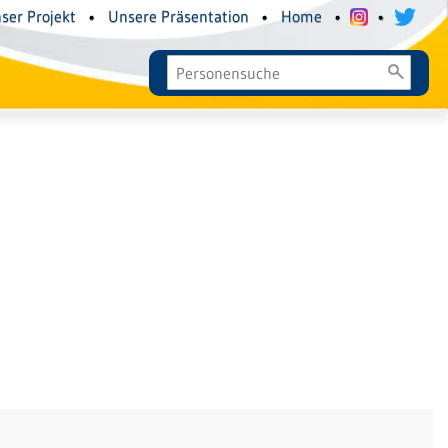
ser Projekt
•
Unsere Präsentation
•
Home
•
•