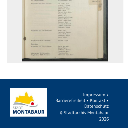
Impressum
•
Barrierefreiheit
•
Kontakt
•
Datenschutz
©
Stadtarchiv Montabaur
2026