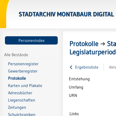
STADTARCHIV MONTABAUR DIGITAL
Personenindex
Protokolle
→
St
Legislaturperio
Alle Bestände
Personenregister
Ergebnisliste
Akt
Gewerberegister
Protokolle
Entstehung
Karten und Plakate
Umfang
Adressbücher
URN
Liegenschaften
Zeitungen
Links
Schulchroniken