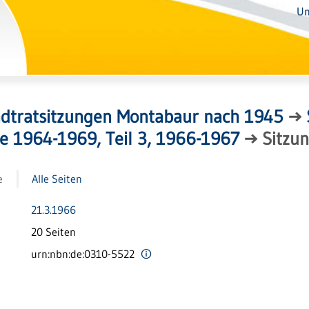
Un
adtratsitzungen Montabaur nach 1945
→
de 1964-1969, Teil 3, 1966-1967
→
Sitzu
e
Alle Seiten
21.3.1966
20 Seiten
urn:nbn:de:0310-5522