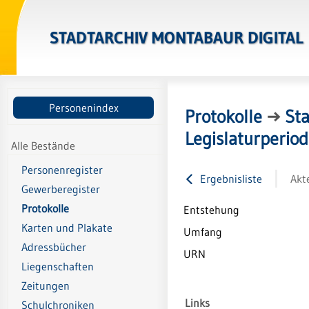
STADTARCHIV MONTABAUR DIGITAL
Personenindex
Protokolle
→
St
Legislaturperio
Alle Bestände
Personenregister
Ergebnisliste
Akt
Gewerberegister
Protokolle
Entstehung
Karten und Plakate
Umfang
Adressbücher
URN
Liegenschaften
Zeitungen
Links
Schulchroniken