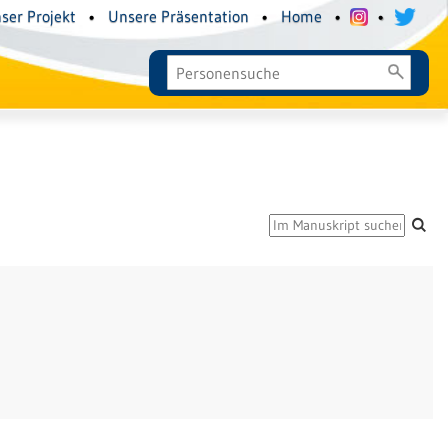
ser Projekt
•
Unsere Präsentation
•
Home
•
•