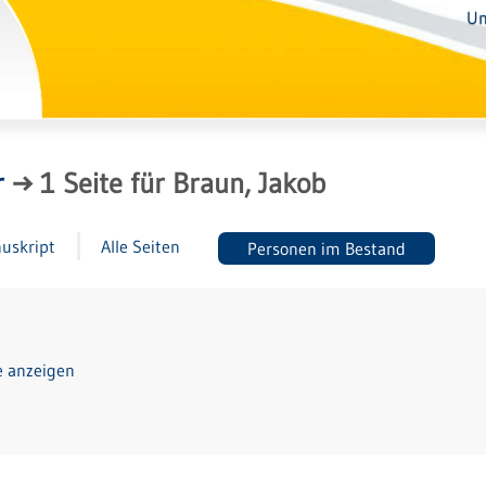
Un
r
→
1
Seite
für
Braun, Jakob
uskript
Alle Seiten
Personen im Bestand
e anzeigen