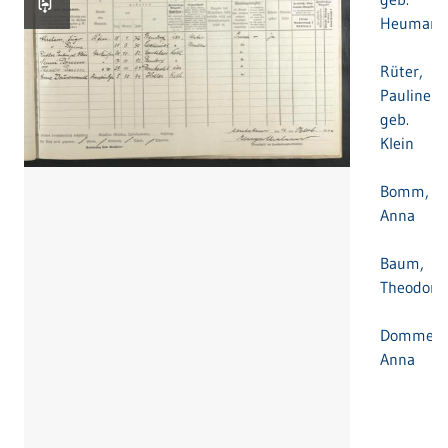
Heuman
Rüter,
Pauline
geb.
Klein
Bomm,
Anna
Baum,
Theodor
Dommerm
Anna