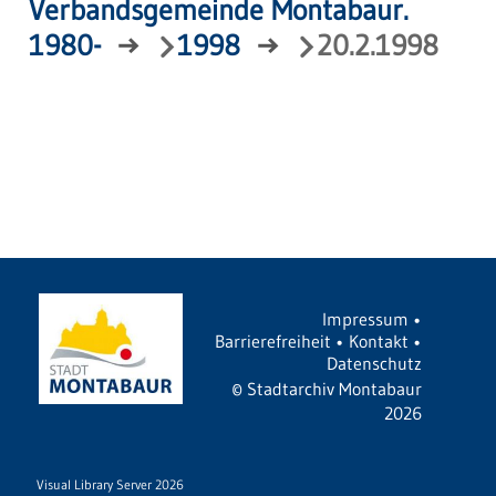
Verbandsgemeinde Montabaur.
1980-
→
1998
→
20.2.1998
Impressum
•
Barrierefreiheit
•
Kontakt
•
Datenschutz
©
Stadtarchiv Montabaur
2026
Visual Library Server 2026